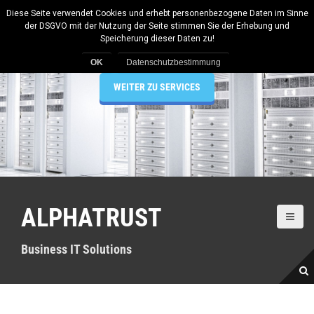
D
Diese Seite verwendet Cookies und erhebt personenbezogene Daten im Sinne
i
der DSGVO mit der Nutzung der Seite stimmen Sie der Erhebung und
Welcome to ALPHATRUST.de
r
Speicherung dieser Daten zu!
e
Business IT Solutions
Datenschutzbestimmung
k
t
WEITER ZU SERVICES
z
u
m
I
n
h
a
l
ALPHATRUST
t
Business IT Solutions