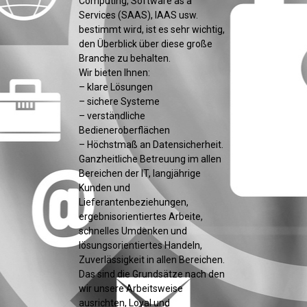
Computing, Software as a
Services (SAAS), IAAS usw.
bestimmt wird, ist es sehr wichtig,
den Überblick über diese große
Branche zu behalten.
Wir bieten Ihnen:
– klare Lösungen
– sichere Systeme
– verständliche
Bedieneroberflächen
– Höchstmaß an Datensicherheit.
Ganzheitliche Betreuung im allen
Bereichen der IT, langjährige
Kunden und
Lieferantenbeziehungen,
ergebnisorientiertes Arbeite,
schnelles Umdenken und
lösungsorientiertes Handeln,
Zuverlässigkeit in allen Bereichen.
Das sind die Grundsätze nach den
wir unsere Arbeitsweise
ausrichten, Loyal und