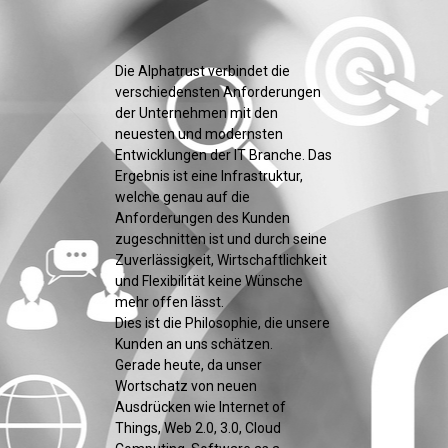
Die Alphatrust verbindet die
verschiedensten Anforderungen
der Unternehmen mit den
neuesten und modernsten
Entwicklungen der IT Branche. Das
Ergebnis ist eine Infrastruktur,
welche genau auf die
Anforderungen des Kunden
zugeschnitten ist und durch seine
Zuverlässigkeit, Wirtschaftlichkeit
und Flexibilität keine Wünsche
mehr offen lässt.
Dies ist die Philosophie, die unsere
Kunden an uns schätzen.
Gerade heute, da unser
Wortschatz von neuen
Ausdrücken wie Internet of
Things, Web 2.0, 3.0, Cloud